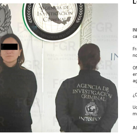
L
IN
ca
Fr
no
ON
em
a
¿C
Uc
mu
A