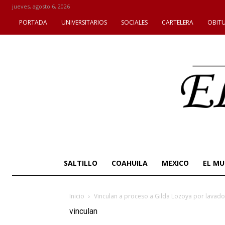
jueves, agosto 6, 2026
PORTADA
UNIVERSITARIOS
SOCIALES
CARTELERA
OBIT
SALTILLO
COAHUILA
MEXICO
EL M
Inicio
Vinculan a proceso a Gilda Lozoya por lavado 
vinculan