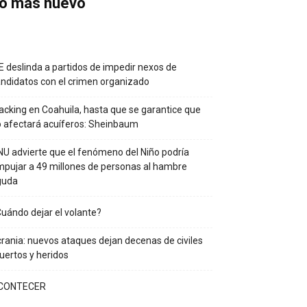
o más nuevo
E deslinda a partidos de impedir nexos de
ndidatos con el crimen organizado
acking en Coahuila, hasta que se garantice que
 afectará acuíferos: Sheinbaum
U advierte que el fenómeno del Niño podría
pujar a 49 millones de personas al hambre
guda
uándo dejar el volante?
rania: nuevos ataques dejan decenas de civiles
ertos y heridos
CONTECER