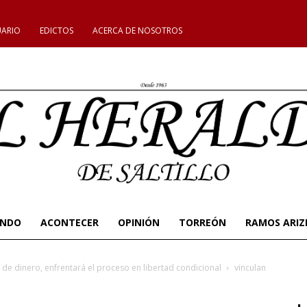
UARIO
EDICTOS
ACERCA DE NOSOTROS
UNDO
ACONTECER
OPINIÓN
TORREÓN
RAMOS ARIZ
de dinero, enfrentará el proceso en libertad condicional
vinculan