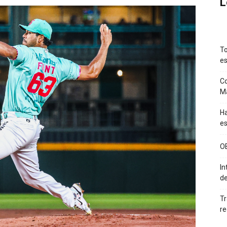
L
To
es
Co
M
Ha
es
O
In
de
Tr
re