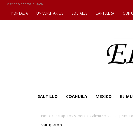
viernes, agosto 7, 2026
PORTADA
UNIVERSITARIOS
SOCIALES
CARTELERA
OBIT
SALTILLO
COAHUILA
MEXICO
EL M
Inicio
Saraperos supera a Caliente 5-2 en el prime
saraperos