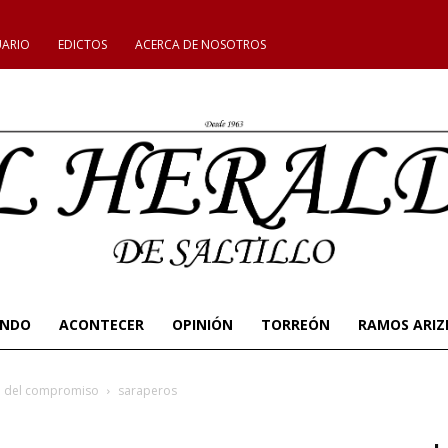
UARIO
EDICTOS
ACERCA DE NOSOTROS
UNDO
ACONTECER
OPINIÓN
TORREÓN
RAMOS ARIZ
ro del compromiso
saraperos