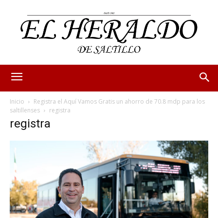
Inicio
Registra el Aquí Vamos Gratis un ahorro de 70.8 mdp para los
saltillenses
registra
registra