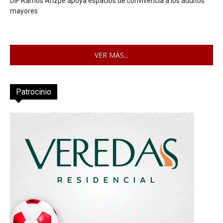
DIF Ramos Arizpe apoya espacios de convivencia a los adultos
mayores
VER MÁS...
Patrocinio