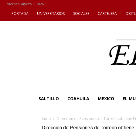
viernes, agosto 7, 2026
PORTADA
UNIVERSITARIOS
SOCIALES
CARTELERA
OBIT
SALTILLO
COAHUILA
MEXICO
EL M
Inicio
Dirección de Pensiones de Torreón obtiene 
Dirección de Pensiones de Torreón obtiene