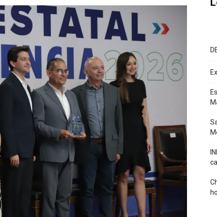
L
D
Ex
Es
M
Sa
Mé
IN
ca
Ch
ho