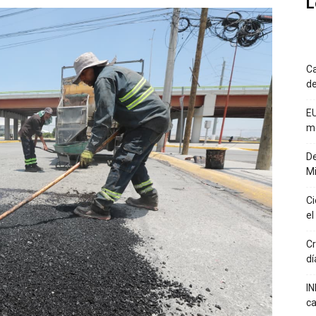
L
Ca
de
EU
m
De
Mi
Ci
el
Cr
dí
IN
ca