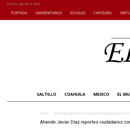
jueves, agosto 6, 2026
PORTADA
UNIVERSITARIOS
SOCIALES
CARTELERA
OBIT
SALTILLO
COAHUILA
MEXICO
EL M
Inicio
Atiende Javier Díaz reportes ciudadanos con r
Atiende Javier Díaz reportes ciudadanos con