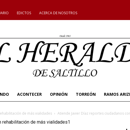
UARIO
EDICTOS
ACERCA DE NOSOTROS
UNDO
ACONTECER
OPINIÓN
TORREÓN
RAMOS ARIZ
ehabilitación de más vialidades
Atiende Javier Díaz reportes ciudadanos con
 rehabilitación de más vialidades1