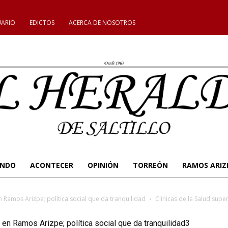
UARIO
EDICTOS
ACERCA DE NOSOTROS
UNDO
ACONTECER
OPINIÓN
TORREÓN
RAMOS ARIZ
n Ramos Arizpe; política social que da tranquilidad
Clínicas de la Salud supe
 en Ramos Arizpe; política social que da tranquilidad3