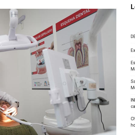
L
D
Ex
Es
M
Sa
Mé
IN
ca
Ch
ho