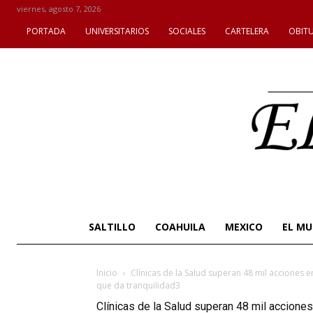
viernes, agosto 7, 2026
PORTADA
UNIVERSITARIOS
SOCIALES
CARTELERA
OBIT
SALTILLO
COAHUILA
MEXICO
EL M
Inicio
Clínicas de la Salud superan 48 mil acciones e
que da tranquilidad3
Clínicas de la Salud superan 48 mil acciones