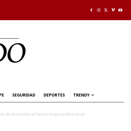
PE
SEGURIDAD
DEPORTES
TRENDY
ran 48 mil acciones en Ramos Arizpe; política social