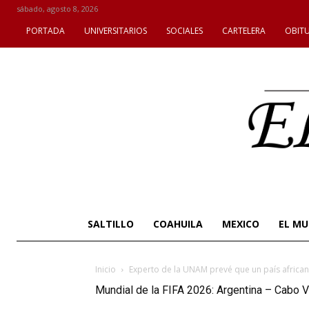
sábado, agosto 8, 2026
PORTADA
UNIVERSITARIOS
SOCIALES
CARTELERA
OBIT
SALTILLO
COAHUILA
MEXICO
EL M
Inicio
Experto de la UNAM prevé que un país africa
Mundial de la FIFA 2026: Argentina – Cabo 