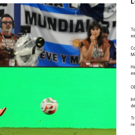
L
To
es
Co
M
Ha
es
O
In
de
Tr
re