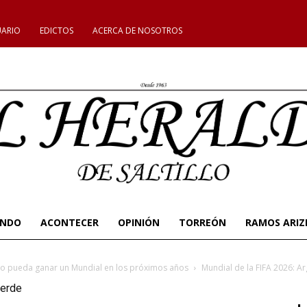
UARIO
EDICTOS
ACERCA DE NOSOTROS
UNDO
ACONTECER
OPINIÓN
TORREÓN
RAMOS ARIZ
no pueda ganar un Mundial en los próximos años
Mundial de la FIFA 2026: A
Verde