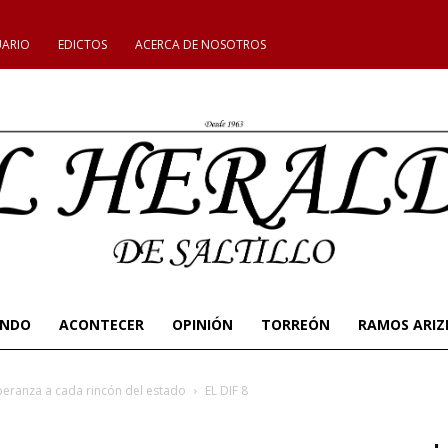
UARIO
EDICTOS
ACERCA DE NOSOTROS
UNDO
ACONTECER
OPINIÓN
TORREÓN
RAMOS ARIZ
esperanza a cada rincón del estado
EL DIF 8