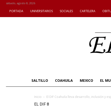
sábado, agosto 8, 2026
PORTADA
UNIVERSITARIOS
SOCIALES
CARTELERA
OBIT
SALTILLO
COAHUILA
MEXICO
EL M
Inicio
El DIF Coahuila lleva desarrollo, inclusión y 
EL DIF 8