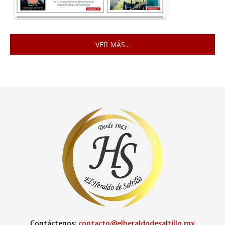
VER MÁS...
Contáctenos:
contacto@elheraldodesaltillo.mx