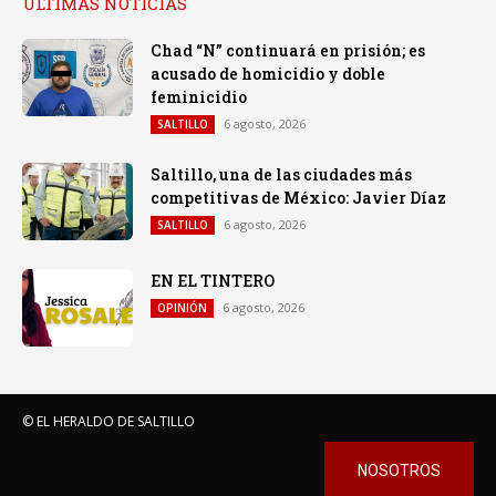
ULTIMAS NOTICIAS
Chad “N” continuará en prisión; es
acusado de homicidio y doble
feminicidio
6 agosto, 2026
SALTILLO
Saltillo, una de las ciudades más
competitivas de México: Javier Díaz
6 agosto, 2026
SALTILLO
EN EL TINTERO
6 agosto, 2026
OPINIÓN
© EL HERALDO DE SALTILLO
NOSOTROS