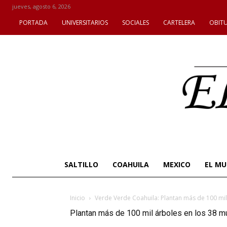
jueves, agosto 6, 2026
PORTADA
UNIVERSITARIOS
SOCIALES
CARTELERA
OBIT
SALTILLO
COAHUILA
MEXICO
EL M
Inicio
Verde Verde Coahuila: Plantan más de 100 mil
Plantan más de 100 mil árboles en los 38 m