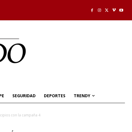
PE
SEGURIDAD
DEPORTES
TRENDY
icipios con la campaña 4