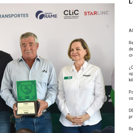
L
A
Re
de
cr
¿C
op
ki
Po
co
DE
pr
R