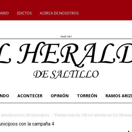
UARIO
EDICTOS
ACERCA DE NOSOTROS
UNDO
ACONTECER
OPINIÓN
TORREÓN
RAMOS ARIZ
 árboles en los 38 municipios
Plantan más de 100 mil árboles en los 38 mun
unicipios con la campaña 4