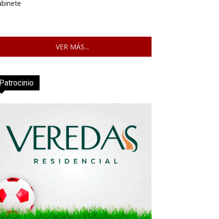
abinete
VER MÁS...
Patrocinio