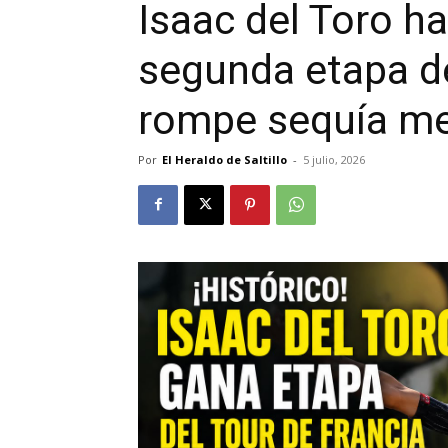
Isaac del Toro ha
segunda etapa de
rompe sequía me
Por
El Heraldo de Saltillo
-
5 julio, 2026