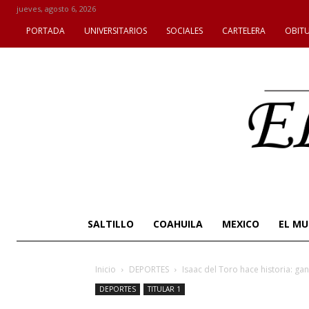
jueves, agosto 6, 2026
PORTADA
UNIVERSITARIOS
SOCIALES
CARTELERA
OBIT
SALTILLO
COAHUILA
MEXICO
EL M
Inicio
DEPORTES
Isaac del Toro hace historia: ga
DEPORTES
TITULAR 1