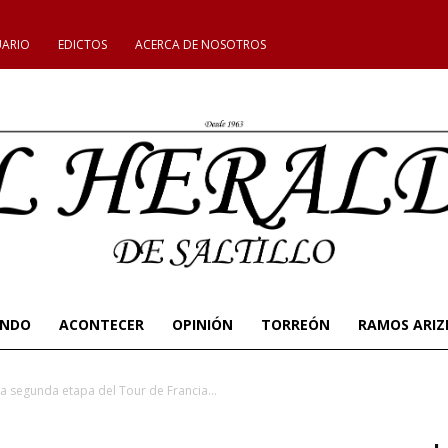
UARIO
EDICTOS
ACERCA DE NOSOTROS
UNDO
ACONTECER
OPINIÓN
TORREÓN
RAMOS ARIZ
na segunda etapa del Tour de Francia...