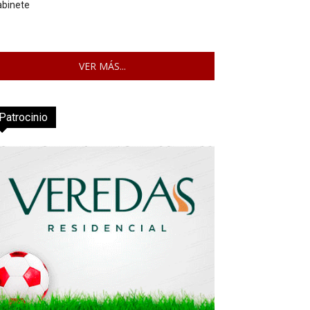
abinete
VER MÁS...
Patrocinio