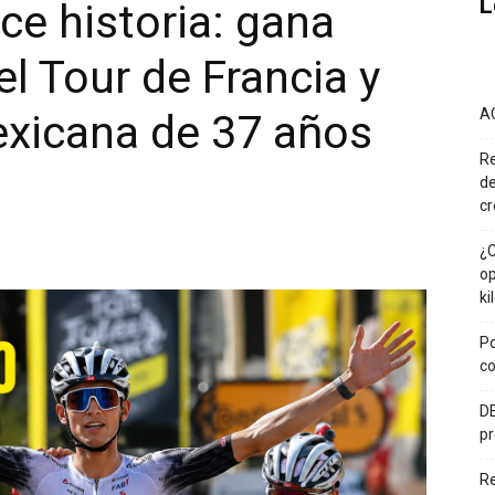
L
ce historia: gana
l Tour de Francia y
A
xicana de 37 años
Re
de
cr
¿C
op
ki
Po
co
DE
pr
R