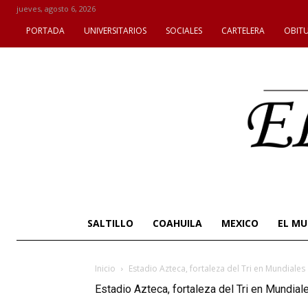
jueves, agosto 6, 2026
PORTADA
UNIVERSITARIOS
SOCIALES
CARTELERA
OBIT
SALTILLO
COAHUILA
MEXICO
EL M
Inicio
Estadio Azteca, fortaleza del Tri en Mundiales
Estadio Azteca, fortaleza del Tri en Mundial