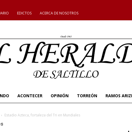
UARIO
EDICTOS
ACERCA DE NOSOTROS
UNDO
ACONTECER
OPINIÓN
TORREÓN
RAMOS ARIZ
Estadio Azteca, fortaleza del Tri en Mundiales
es