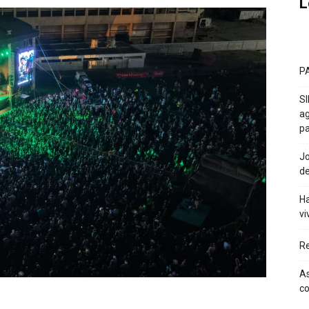
L
P
SI
ag
pa
Jo
de
Ha
vi
Re
As
co