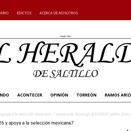
UARIO
EDICTOS
ACERCA DE NOSOTROS
UNDO
ACONTECER
OPINIÓN
TORREÓN
RAMOS ARIZ
y apoya a la selección mexicana
Asiste este domingo al FUTFEST Saltillo 2026
26 y apoya a la selección mexicana7