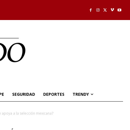
PE
SEGURIDAD
DEPORTES
TRENDY
 y apoya a la selección mexicana7