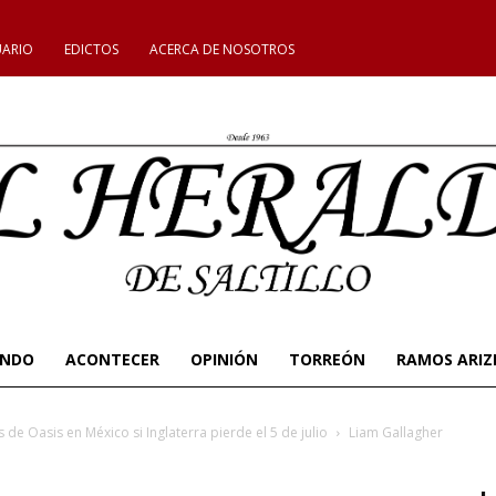
UARIO
EDICTOS
ACERCA DE NOSOTROS
UNDO
ACONTECER
OPINIÓN
TORREÓN
RAMOS ARIZ
de Oasis en México si Inglaterra pierde el 5 de julio
Liam Gallagher