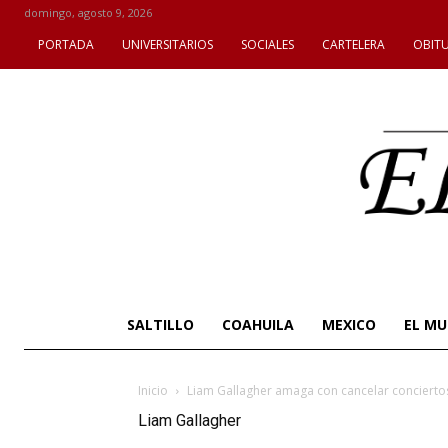
domingo, agosto 9, 2026
PORTADA
UNIVERSITARIOS
SOCIALES
CARTELERA
OBIT
SALTILLO
COAHUILA
MEXICO
EL M
Inicio
Liam Gallagher amaga con cancelar conciertos 
Liam Gallagher