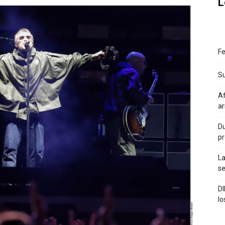
L
Fe
S
Af
a
Du
pr
La
se
DI
lo