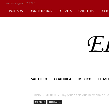
viernes, agosto 7, 2026
PORTADA
UNIVERSITARIOS
SOCIALES
CARTELERA
OBIT
SALTILLO
COAHUILA
MEXICO
EL M
Inicio
MEXICO
Hay prueba de que hermana de Lo
MEXICO
TITULAR 4