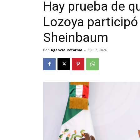
Hay prueba de q
Lozoya participó 
Sheinbaum
Por
Agencia Reforma
-
3 julio, 2026