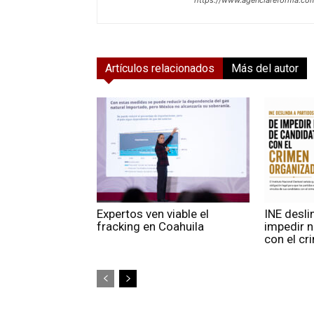
Artículos relacionados
Más del autor
Expertos ven viable el
INE desli
fracking en Coahuila
impedir 
con el c