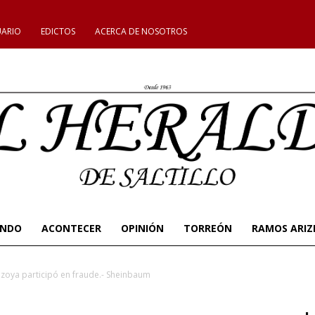
UARIO
EDICTOS
ACERCA DE NOSOTROS
UNDO
ACONTECER
OPINIÓN
TORREÓN
RAMOS ARIZ
zoya participó en fraude.- Sheinbaum