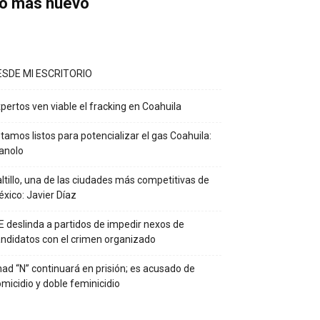
o más nuevo
ESDE MI ESCRITORIO
pertos ven viable el fracking en Coahuila
tamos listos para potencializar el gas Coahuila:
anolo
ltillo, una de las ciudades más competitivas de
xico: Javier Díaz
E deslinda a partidos de impedir nexos de
ndidatos con el crimen organizado
ad “N” continuará en prisión; es acusado de
micidio y doble feminicidio