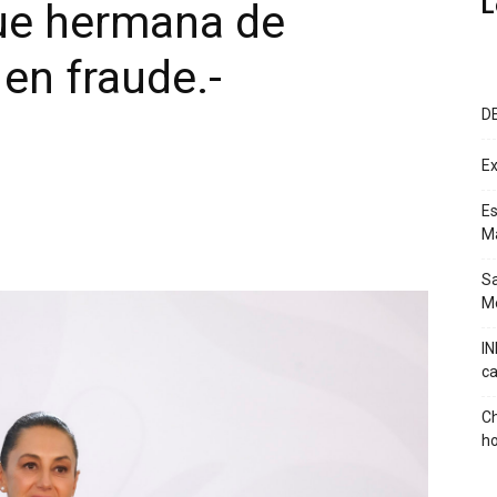
L
ue hermana de
en fraude.-
D
Ex
Es
M
Sa
Mé
IN
ca
Ch
ho