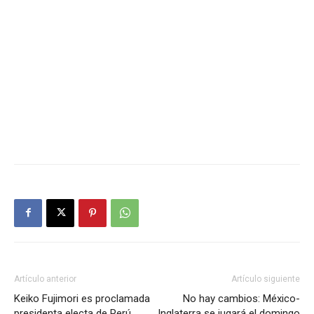
Artículo anterior
Artículo siguiente
Keiko Fujimori es proclamada
No hay cambios: México-
presidenta electa de Perú
Inglaterra se jugará el domingo