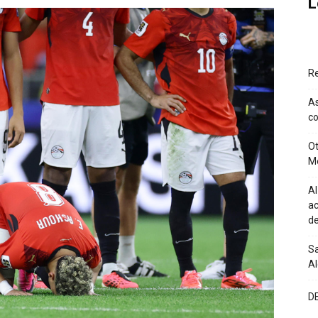
L
Re
As
co
Ot
M
Al
ac
de
Sa
A
D