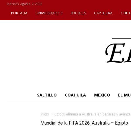
viernes, agosto 7, 2026
PORTADA
UNIVERSITARIOS
SOCIALES
CARTELERA
OBIT
SALTILLO
COAHUILA
MEXICO
EL M
Inicio
Egipto elimina a Australia en penales y avanza
Mundial de la FIFA 2026: Australia – Egipto