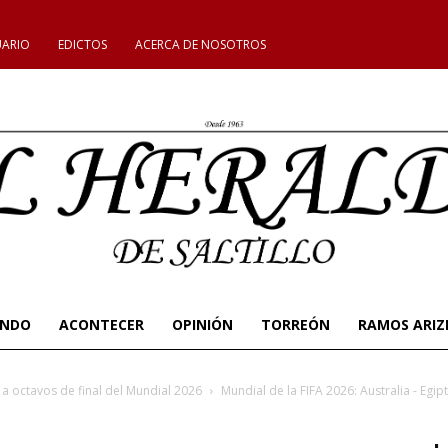
UARIO
EDICTOS
ACERCA DE NOSOTROS
UNDO
ACONTECER
OPINIÓN
TORREÓN
RAMOS ARIZ
 a octavos de final del Mundial 2026
Mundial de la FIFA 2026: Australia - Egip