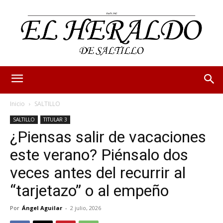
Inicio
SALTILLO
SALTILLO
TITULAR 3
¿Piensas salir de vacaciones
este verano? Piénsalo dos
veces antes del recurrir al
“tarjetazo” o al empeño
Por
Ángel Aguilar
-
2 julio, 2026