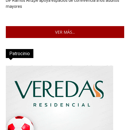
DIF Ramos Arizpe apoya espacios de convivencia a los adultos
mayores
VER MÁS...
Patrocinio