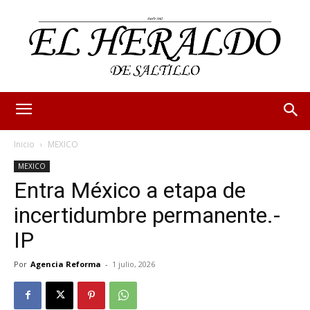
Inicio
MEXICO
MEXICO
Entra México a etapa de
incertidumbre permanente.-
IP
Por
Agencia Reforma
-
1 julio, 2026