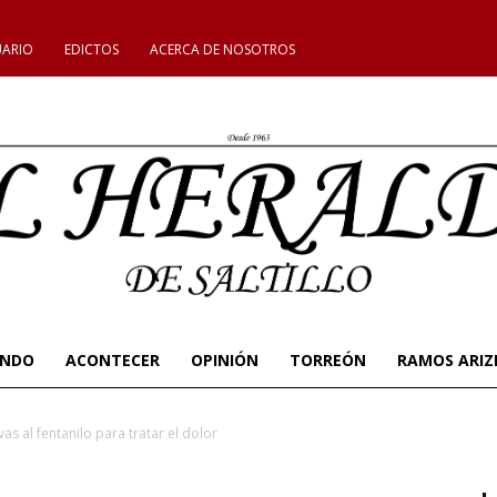
UARIO
EDICTOS
ACERCA DE NOSOTROS
UNDO
ACONTECER
OPINIÓN
TORREÓN
RAMOS ARIZ
as al fentanilo para tratar el dolor