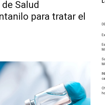
L
 de Salud
ntanilo para tratar el
D
Ex
Es
M
Sa
Mé
IN
ca
Ch
ho