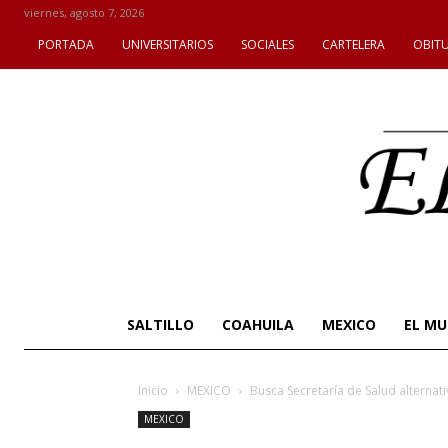
viernes, agosto 7, 2026
PORTADA
UNIVERSITARIOS
SOCIALES
CARTELERA
OBIT
SALTILLO
COAHUILA
MEXICO
EL M
Inicio
MEXICO
Busca Secretaría de Salud alternativ
MEXICO