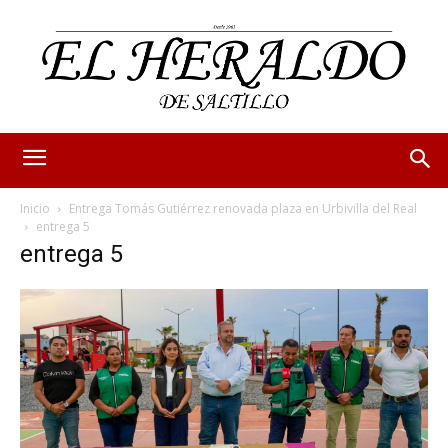
Inicio
Entrega Tomás Gutiérrez renovada plaza en Urbivilla del Real
entrega 5
entrega 5