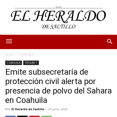
Inicio
COAHUILA
COAHUILA
TITULAR 1
Emite subsecretaría de
protección civil alerta por
presencia de polvo del Sahara
en Coahuila
Por
El Heraldo de Saltillo
-
29 junio, 2026