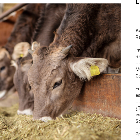
L
Av
Ra
In
R
Mu
Co
En
es
¿T
es
So
Pr