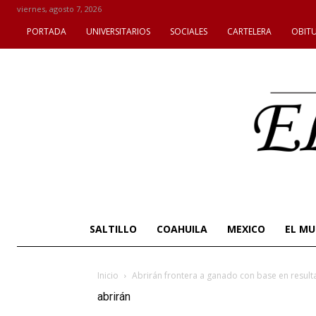
viernes, agosto 7, 2026
PORTADA
UNIVERSITARIOS
SOCIALES
CARTELERA
OBIT
SALTILLO
COAHUILA
MEXICO
EL M
Inicio
Abrirán frontera a ganado con base en result
abrirán