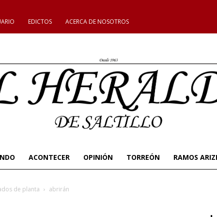
UARIO
EDICTOS
ACERCA DE NOSOTROS
UNDO
ACONTECER
OPINIÓN
TORREÓN
RAMOS ARIZ
ados de planta
abrirán