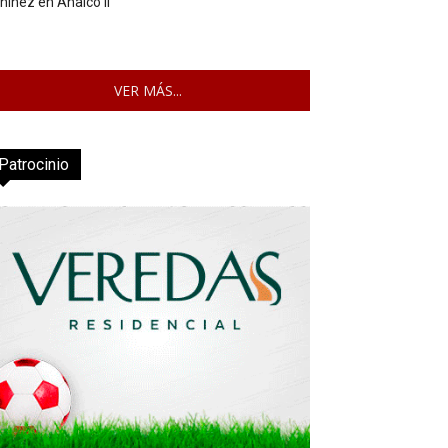
 niñez en Analco II
VER MÁS...
Patrocinio