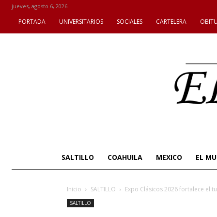
jueves, agosto 6, 2026
PORTADA
UNIVERSITARIOS
SOCIALES
CARTELERA
OBIT
SALTILLO
COAHUILA
MEXICO
EL M
Inicio
SALTILLO
Expo Clásicos 2026 fortalece el tur
SALTILLO