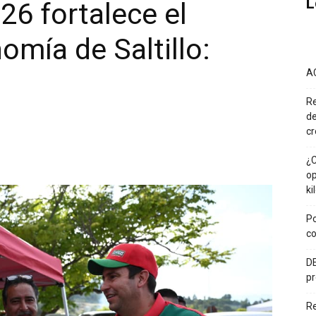
L
26 fortalece el
omía de Saltillo:
A
Re
de
cr
¿C
op
ki
Po
co
DE
pr
R