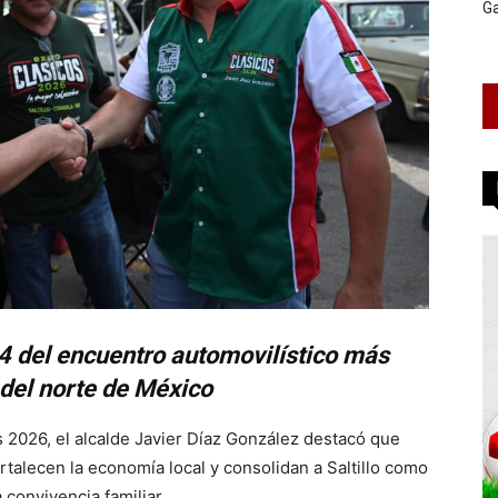
G
24 del encuentro automovilístico más
del norte de México
os 2026, el alcalde Javier Díaz González destacó que
rtalecen la economía local y consolidan a Saltillo como
convivencia familiar.