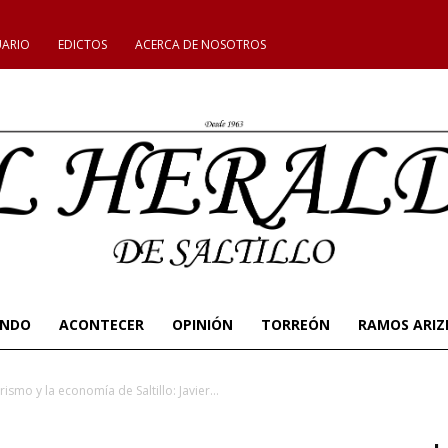
UARIO
EDICTOS
ACERCA DE NOSOTROS
UNDO
ACONTECER
OPINIÓN
TORREÓN
RAMOS ARIZ
ismo y la economía de Saltillo: Javier...