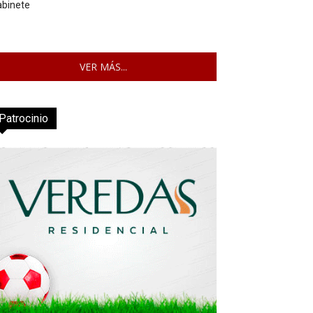
abinete
VER MÁS...
Patrocinio