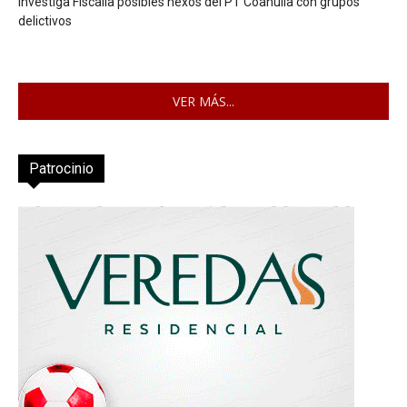
Investiga Fiscalía posibles nexos del PT Coahuila con grupos
delictivos
VER MÁS...
Patrocinio