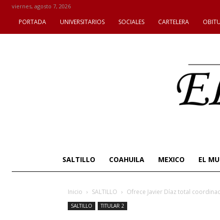
viernes, agosto 7, 2026
PORTADA
UNIVERSITARIOS
SOCIALES
CARTELERA
OBIT
SALTILLO
COAHUILA
MEXICO
EL M
Inicio
SALTILLO
Ofrece Javier Díaz total coordina
SALTILLO
TITULAR 2