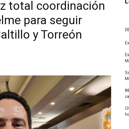
L
az total coordinación
lme para seguir
D
altillo y Torreón
Ex
Es
M
Sa
Mé
IN
ca
Ch
ho