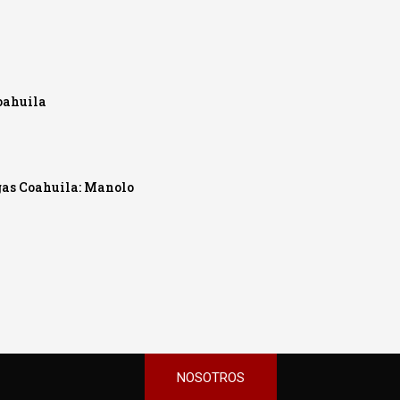
oahuila
 gas Coahuila: Manolo
NOSOTROS