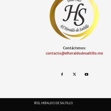
Contáctenos:
contacto@elheraldodesaltillo.mx
© EL HERALDO DE SALTILLO