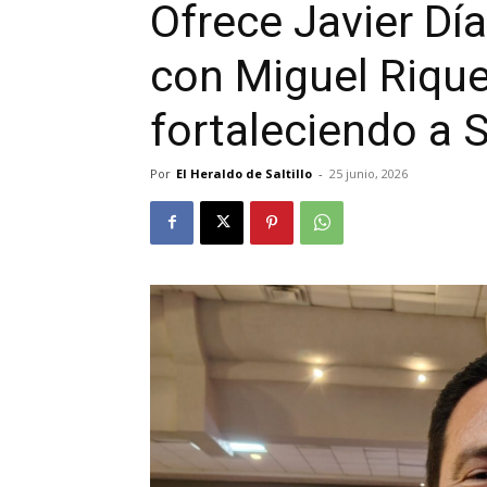
Ofrece Javier Dí
con Miguel Rique
fortaleciendo a S
Por
El Heraldo de Saltillo
-
25 junio, 2026