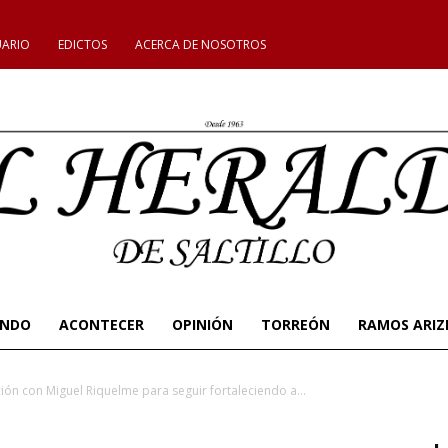
UARIO
EDICTOS
ACERCA DE NOSOTROS
UNDO
ACONTECER
OPINIÓN
TORREÓN
RAMOS ARIZ
ción con Miguel Riquelme para seguir fortaleciendo a...