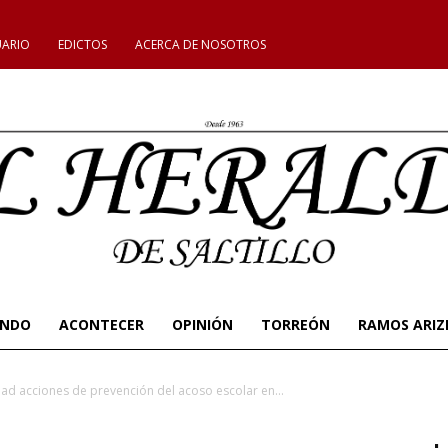
UARIO
EDICTOS
ACERCA DE NOSOTROS
UNDO
ACONTECER
OPINIÓN
TORREÓN
RAMOS ARIZ
dad acciones de prevención del acoso escolar en...