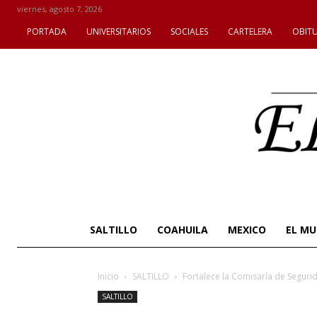
viernes, agosto 7, 2026
PORTADA
UNIVERSITARIOS
SOCIALES
CARTELERA
OBIT
SALTILLO
COAHUILA
MEXICO
EL M
Inicio
SALTILLO
Fortalece la Comisaría de Seguri
SALTILLO