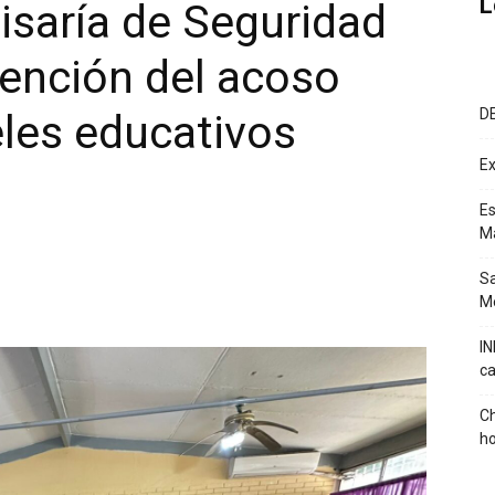
L
isaría de Seguridad
ención del acoso
D
eles educativos
Ex
Es
M
Sa
Mé
IN
ca
Ch
ho