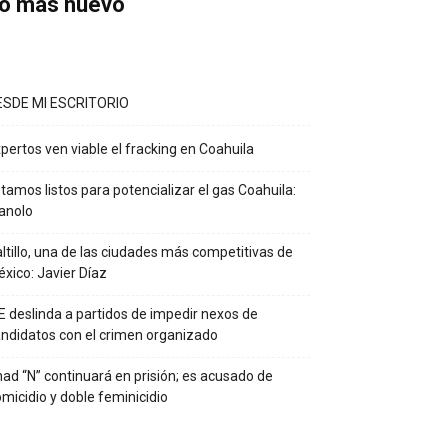
o más nuevo
ESDE MI ESCRITORIO
pertos ven viable el fracking en Coahuila
tamos listos para potencializar el gas Coahuila:
anolo
ltillo, una de las ciudades más competitivas de
xico: Javier Díaz
E deslinda a partidos de impedir nexos de
ndidatos con el crimen organizado
ad “N” continuará en prisión; es acusado de
micidio y doble feminicidio