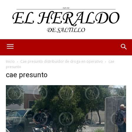
Inicio
Cae presunto distribuidor de droga en operativo
cae
presunto
cae presunto