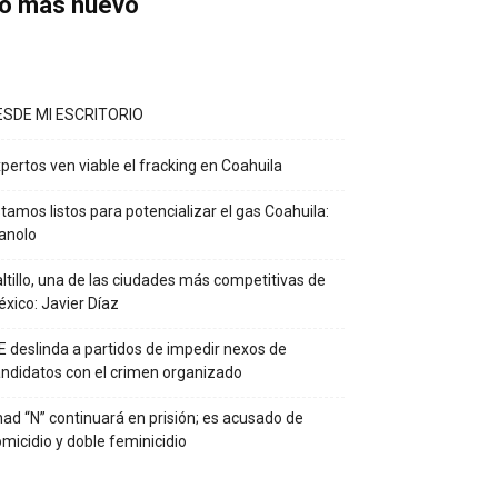
o más nuevo
ESDE MI ESCRITORIO
pertos ven viable el fracking en Coahuila
tamos listos para potencializar el gas Coahuila:
anolo
ltillo, una de las ciudades más competitivas de
xico: Javier Díaz
E deslinda a partidos de impedir nexos de
ndidatos con el crimen organizado
ad “N” continuará en prisión; es acusado de
micidio y doble feminicidio