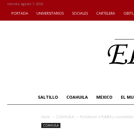
viernes, agosto 7, 2026
PORTADA
UNIVERSITARIOS
SOCIALES
CARTELERA
OBIT
SALTILLO
COAHUILA
MEXICO
EL M
Inicio
COAHUILA
Fortalecer a PyMES y consolidar
COAHUILA