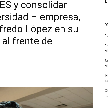
L
ES y consolidar
ersidad – empresa,
D
lfredo López en su
Ex
al frente de
Es
M
Sa
Mé
IN
ca
Ch
ho