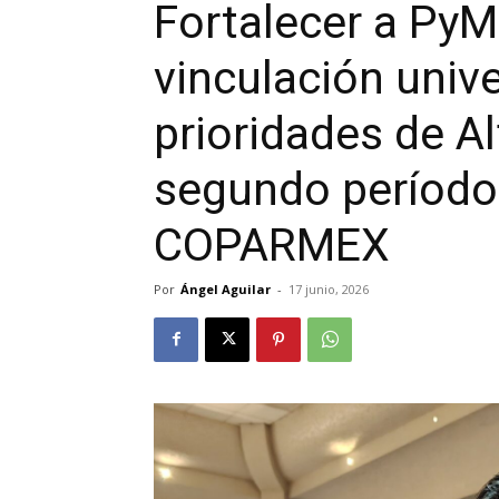
Fortalecer a PyM
vinculación univ
prioridades de A
segundo período 
COPARMEX
Por
Ángel Aguilar
-
17 junio, 2026