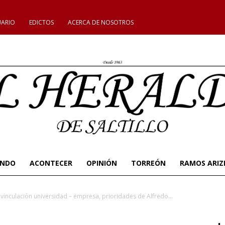
UARIO
EDICTOS
ACERCA DE NOSOTROS
UNDO
ACONTECER
OPINIÓN
TORREÓN
RAMOS ARIZ
 vinculación universidad – empresa, prioridades de Alfredo...