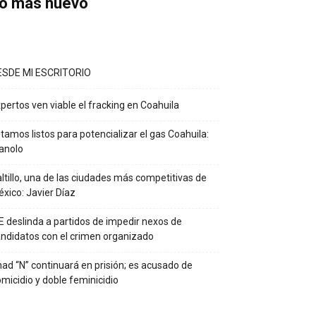
o más nuevo
ESDE MI ESCRITORIO
pertos ven viable el fracking en Coahuila
tamos listos para potencializar el gas Coahuila:
anolo
ltillo, una de las ciudades más competitivas de
xico: Javier Díaz
E deslinda a partidos de impedir nexos de
ndidatos con el crimen organizado
ad “N” continuará en prisión; es acusado de
micidio y doble feminicidio