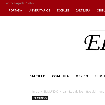
viernes, agosto 7, 2026
PORTADA
UNIVERSITARIOS
SOCIALES
CARTELERA
OBIT
SALTILLO
COAHUILA
MEXICO
EL M
Inicio
EL MUNDO
La mitad de los niños del mund
EL MUNDO