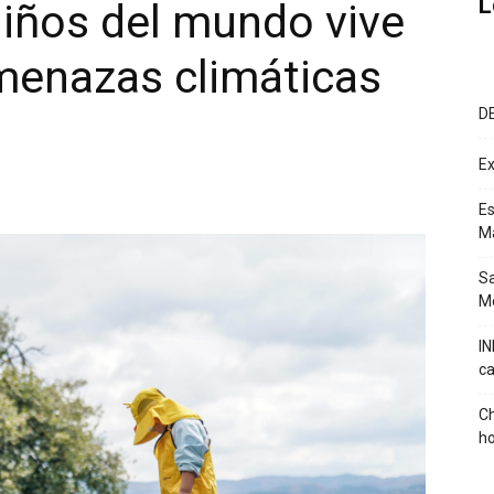
L
niños del mundo vive
menazas climáticas
D
Ex
Es
M
Sa
Mé
IN
ca
Ch
ho