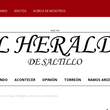
UARIO
EDICTOS
ACERCA DE NOSOTROS
UNDO
ACONTECER
OPINIÓN
TORREÓN
RAMOS ARIZ
o vive bajo múltiples amenazas climáticas