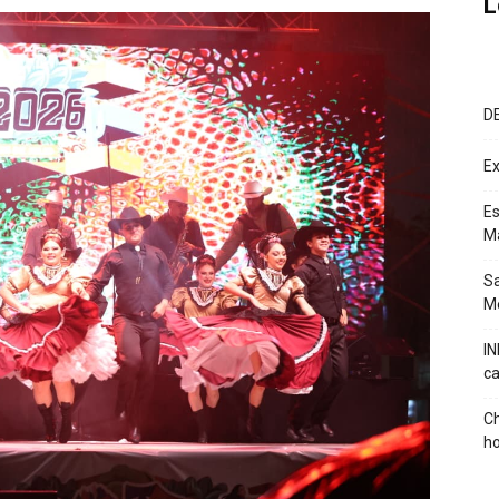
L
D
Ex
Es
M
Sa
Mé
IN
ca
Ch
ho