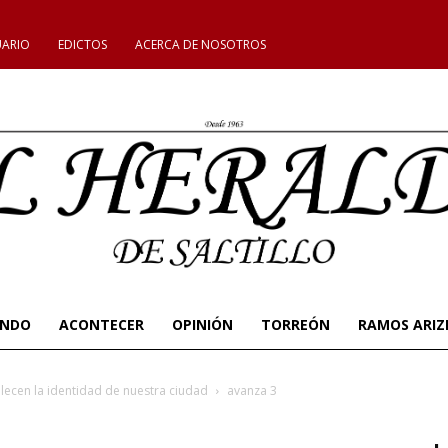
UARIO
EDICTOS
ACERCA DE NOSOTROS
UNDO
ACONTECER
OPINIÓN
TORREÓN
RAMOS ARIZ
lecen la identidad de nuestra ciudad
avanza 3