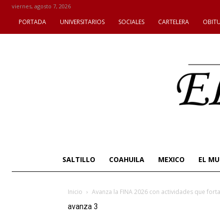
viernes, agosto 7, 2026
PORTADA
UNIVERSITARIOS
SOCIALES
CARTELERA
OBIT
SALTILLO
COAHUILA
MEXICO
EL M
Inicio
Avanza la FINA 2026 con actividades que forta
avanza 3