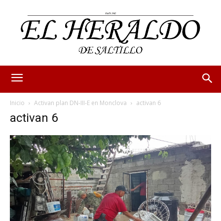
Inicio
Activan plan DN-III-E en Monclova
activan 6
activan 6