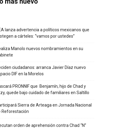
o más nuevo
A lanza advertencia a políticos mexicanos que
otegen a cárteles: “vamos por ustedes”
ealiza Manolo nuevos nombramientos en su
abinete
ciden ciudadanos: arranca Javier Díaz nuevo
pacio DIF en la Morelos
scará PRONNIF que Benjamín, hijo de Chad y
tzy, quede bajo cuidado de familiares en Saltillo
rticipará Sierra de Arteaga en Jornada Nacional
 Reforestación
ecutan orden de aprehensión contra Chad “N”