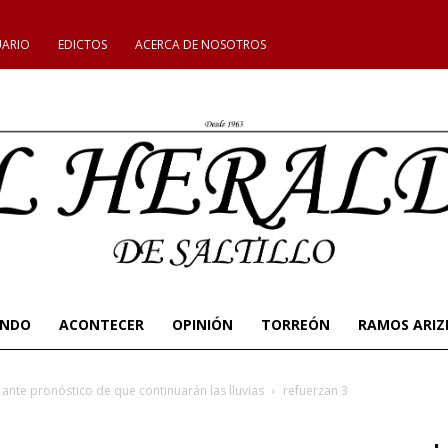
UARIO
EDICTOS
ACERCA DE NOSOTROS
UNDO
ACONTECER
OPINIÓN
TORREÓN
RAMOS ARIZ
nte pronóstico de que continuarán las lluvias
refuerzan 3