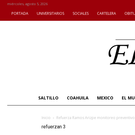
miércoles, agosto 5, 2026
PORTADA
UNIVERSITARIOS
SOCIALES
CARTELERA
OBIT
SALTILLO
COAHUILA
MEXICO
EL M
Inicio
Refuerza Ramos Arizpe monitoreo preventivo a
refuerzan 3