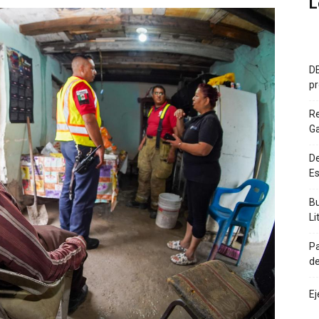
L
DE
pr
R
G
De
Es
Bu
Li
Pa
de
Ej