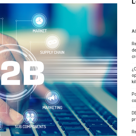
L
A
Re
de
cr
¿C
op
ki
Po
co
DE
pr
R