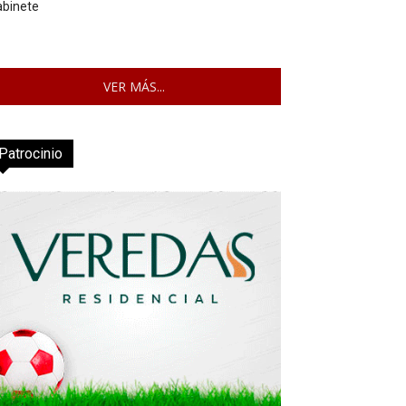
abinete
VER MÁS...
Patrocinio