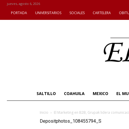
jueves, agosto 6, 2026
PORTADA
UNIVERSITARIOS
SOCIALES
CARTELERA
OBIT
SALTILLO
COAHUILA
MEXICO
EL M
Inicio
El Marketing en B2B, Grupak lidera comunicaci
Depositphotos_108455794_S