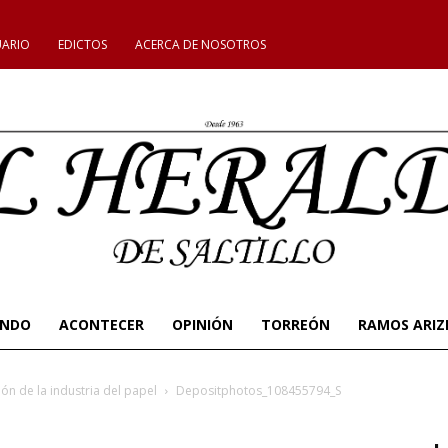
UARIO
EDICTOS
ACERCA DE NOSOTROS
UNDO
ACONTECER
OPINIÓN
TORREÓN
RAMOS ARIZ
ón de la industria del papel
Depositphotos_108455794_S