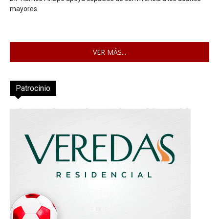
mayores
VER MÁS...
Patrocinio