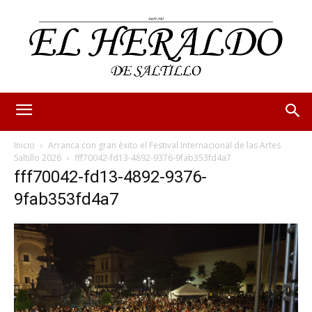
Inicio
Arranca con gran éxito el Festival Internacional de las Artes
Saltillo 2026
fff70042-fd13-4892-9376-9fab353fd4a7
fff70042-fd13-4892-9376-
9fab353fd4a7