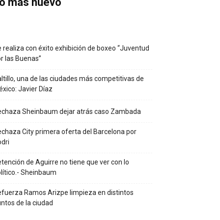
o más nuevo
 realiza con éxito exhibición de boxeo “Juventud
r las Buenas”
ltillo, una de las ciudades más competitivas de
xico: Javier Díaz
echaza Sheinbaum dejar atrás caso Zambada
chaza City primera oferta del Barcelona por
dri
tención de Aguirre no tiene que ver con lo
lítico.- Sheinbaum
fuerza Ramos Arizpe limpieza en distintos
ntos de la ciudad