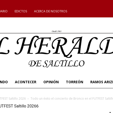
UARIO
EDICTOS
ACERCA DE NOSOTROS
UNDO
ACONTECER
OPINIÓN
TORREÓN
RAMOS ARIZ
FEST Saltillo 2026
Todo un éxito el concierto de Bronco en el FUTFEST Saltil
FUTFEST Saltillo 20266