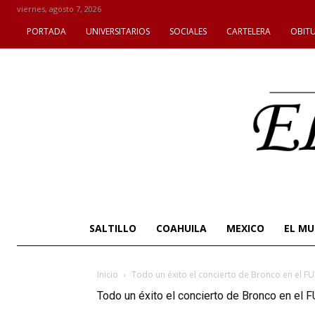
viernes, agosto 7, 2026
PORTADA
UNIVERSITARIOS
SOCIALES
CARTELERA
OBIT
SALTILLO
COAHUILA
MEXICO
EL M
Inicio
Todo un éxito el concierto de Bronco en el FUT
Todo un éxito el concierto de Bronco en el 