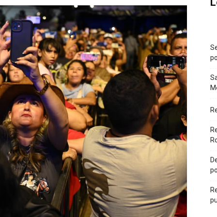
L
Se
po
Sa
Mé
R
Re
Ro
De
po
Re
pu