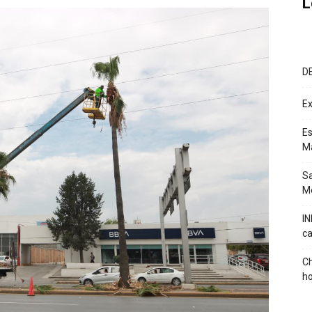
L
D
Ex
Es
M
Sa
Mé
IN
ca
Ch
ho