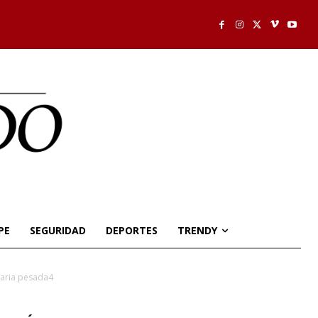
PE
SEGURIDAD
DEPORTES
TRENDY
naria pesada4