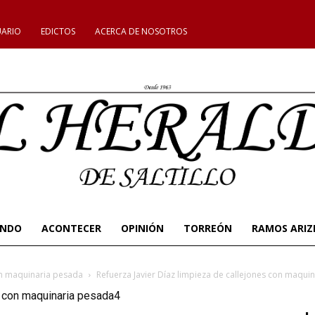
UARIO
EDICTOS
ACERCA DE NOSOTROS
UNDO
ACONTECER
OPINIÓN
TORREÓN
RAMOS ARIZ
con maquinaria pesada
Refuerza Javier Díaz limpieza de callejones con maqui
s con maquinaria pesada4