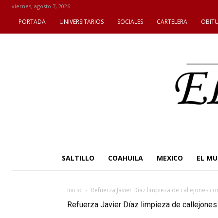
viernes, agosto 7, 2026
PORTADA
UNIVERSITARIOS
SOCIALES
CARTELERA
OBIT
SALTILLO
COAHUILA
MEXICO
EL M
Inicio
Refuerza Javier Díaz limpieza de callejones 
Refuerza Javier Díaz limpieza de callejone