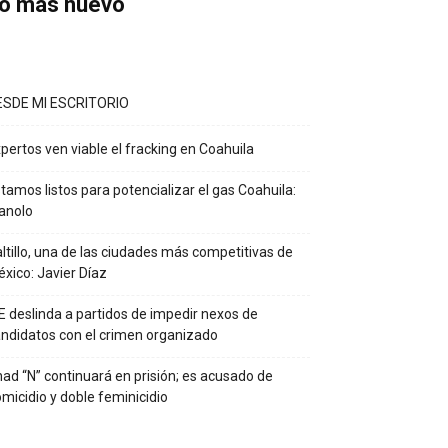
o más nuevo
ESDE MI ESCRITORIO
pertos ven viable el fracking en Coahuila
tamos listos para potencializar el gas Coahuila:
anolo
ltillo, una de las ciudades más competitivas de
xico: Javier Díaz
E deslinda a partidos de impedir nexos de
ndidatos con el crimen organizado
ad “N” continuará en prisión; es acusado de
micidio y doble feminicidio