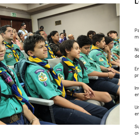
L
Pa
má
No
d
Em
pr
In
en
Un
en
Su
cr