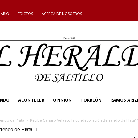
UARIO
EDICTOS
ACERCA DE NOSOTROS
UNDO
ACONTECER
OPINIÓN
TORREÓN
RAMOS ARIZ
rendo de Plata
Recibe Genaro Velazco la condecoración Berrendo de Plata1
rrendo de Plata11