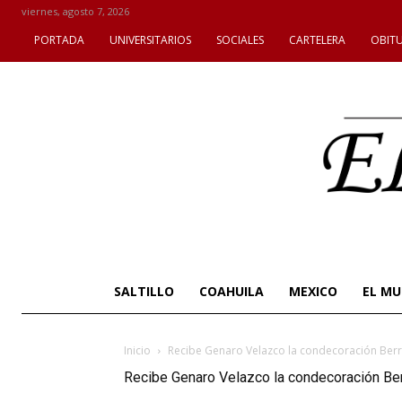
viernes, agosto 7, 2026
PORTADA
UNIVERSITARIOS
SOCIALES
CARTELERA
OBIT
SALTILLO
COAHUILA
MEXICO
EL M
Inicio
Recibe Genaro Velazco la condecoración Ber
Recibe Genaro Velazco la condecoración Be