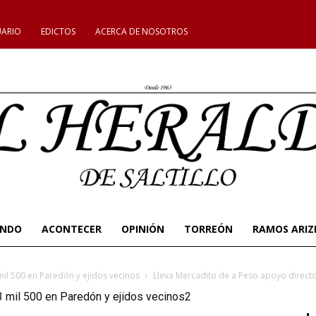
UARIO
EDICTOS
ACERCA DE NOSOTROS
UNDO
ACONTECER
OPINIÓN
TORREÓN
RAMOS ARIZ
mil 500 en Paredón y ejidos vecinos
Lleva Mercadito de a Peso apoyo directo
3 mil 500 en Paredón y ejidos vecinos2