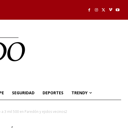
PE
SEGURIDAD
DEPORTES
TRENDY
 a 3 mil 500 en Paredón y ejidos vecinos2