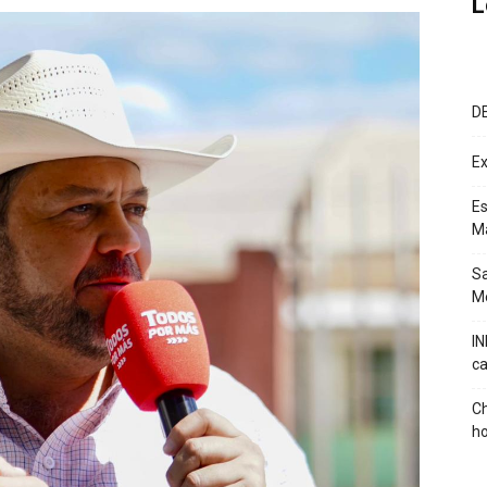
L
D
Ex
Es
M
Sa
Mé
IN
ca
Ch
ho