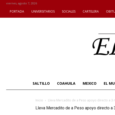
viernes, agosto 7, 2026
PORTADA
UNIVERSITARIOS
SOCIALES
CARTELERA
OBIT
SALTILLO
COAHUILA
MEXICO
EL M
Inicio
Lleva Mercadito de a Peso apoyo directo a 3 
Lleva Mercadito de a Peso apoyo directo a 