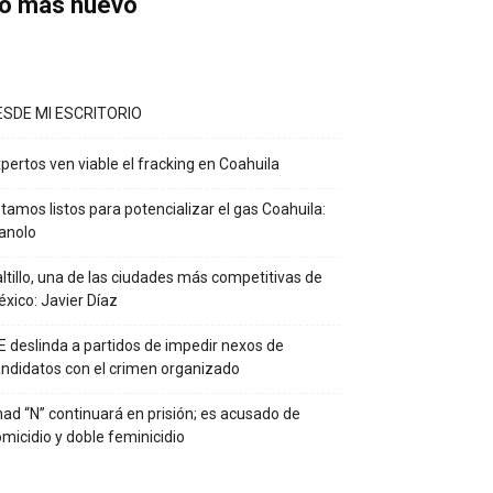
o más nuevo
ESDE MI ESCRITORIO
pertos ven viable el fracking en Coahuila
tamos listos para potencializar el gas Coahuila:
anolo
ltillo, una de las ciudades más competitivas de
xico: Javier Díaz
E deslinda a partidos de impedir nexos de
ndidatos con el crimen organizado
ad “N” continuará en prisión; es acusado de
micidio y doble feminicidio