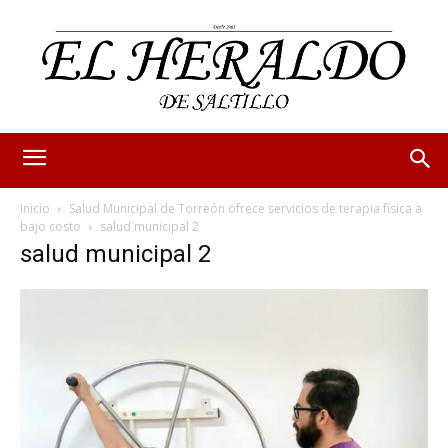
Inicio
Salud Municipal de Torreón ofrece servicios de terapia física a
bajo costo
salud municipal 2
salud municipal 2