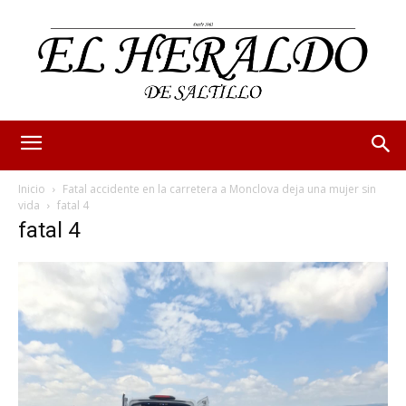
Inicio
Fatal accidente en la carretera a Monclova deja una mujer sin
vida
fatal 4
fatal 4