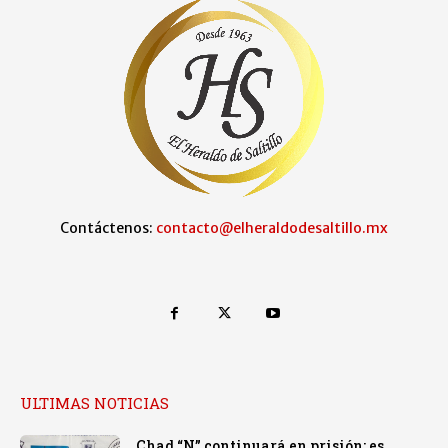
Contáctenos:
contacto@elheraldodesaltillo.mx
ULTIMAS NOTICIAS
Chad “N” continuará en prisión; es