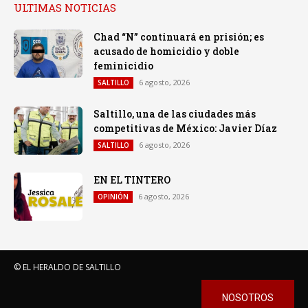
ULTIMAS NOTICIAS
Chad “N” continuará en prisión; es
acusado de homicidio y doble
feminicidio
6 agosto, 2026
SALTILLO
Saltillo, una de las ciudades más
competitivas de México: Javier Díaz
6 agosto, 2026
SALTILLO
EN EL TINTERO
6 agosto, 2026
OPINIÓN
© EL HERALDO DE SALTILLO
NOSOTROS