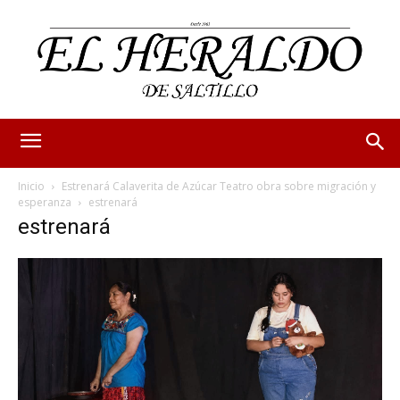
Inicio
Estrenará Calaverita de Azúcar Teatro obra sobre migración y
esperanza
estrenará
estrenará