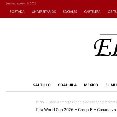
jueves, agosto 6, 2026
PORTADA
UNIVERSITARIOS
SOCIALES
CARTELERA
OBIT
SALTILLO
COAHUILA
MEXICO
EL M
Inicio
Bosnia amarga el debut de Canadá y rescata 
Fifa World Cup 2026 – Group B – Canada vs