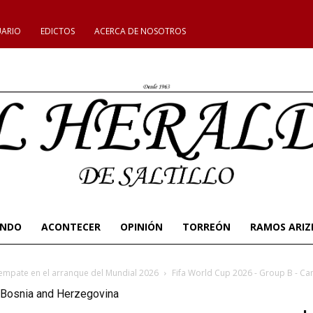
UARIO
EDICTOS
ACERCA DE NOSOTROS
UNDO
ACONTECER
OPINIÓN
TORREÓN
RAMOS ARIZ
empate en el arranque del Mundial 2026
Fifa World Cup 2026 - Group B - C
 Bosnia and Herzegovina