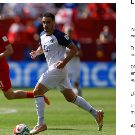
L
IN
ca
Fr
no
ON
em
a
¿C
Uc
mu
A