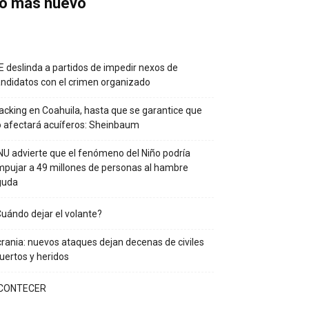
o más nuevo
E deslinda a partidos de impedir nexos de
ndidatos con el crimen organizado
acking en Coahuila, hasta que se garantice que
 afectará acuíferos: Sheinbaum
U advierte que el fenómeno del Niño podría
pujar a 49 millones de personas al hambre
guda
uándo dejar el volante?
rania: nuevos ataques dejan decenas de civiles
ertos y heridos
CONTECER