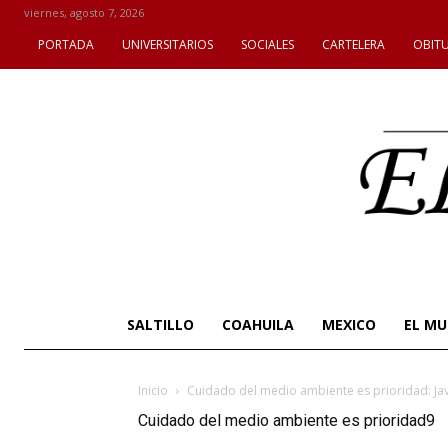
viernes, agosto 7, 2026
PORTADA
UNIVERSITARIOS
SOCIALES
CARTELERA
OBIT
SALTILLO
COAHUILA
MEXICO
EL M
Inicio
Cuidado del medio ambiente es prioridad: Jav
Cuidado del medio ambiente es prioridad9