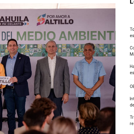
L
To
es
Co
M
Ha
es
O
In
de
Tr
re