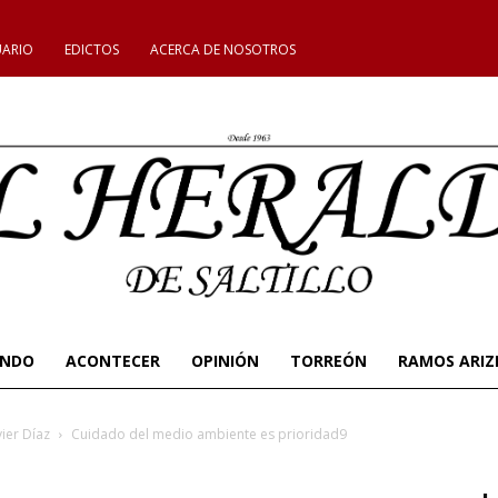
UARIO
EDICTOS
ACERCA DE NOSOTROS
UNDO
ACONTECER
OPINIÓN
TORREÓN
RAMOS ARIZ
ier Díaz
Cuidado del medio ambiente es prioridad9