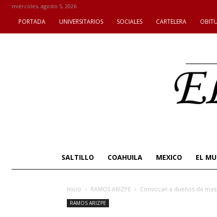
miércoles, agosto 5, 2026
PORTADA
UNIVERSITARIOS
SOCIALES
CARTELERA
OBIT
SALTILLO
COAHUILA
MEXICO
EL M
Inicio
RAMOS ARIZPE
Convocan a dueños de masco
RAMOS ARIZPE