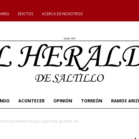
UARIO
EDICTOS
ACERCA DE NOSOTROS
UNDO
ACONTECER
OPINIÓN
TORREÓN
RAMOS ARIZ
tas en Ramos Arizpe a jornada gratuita de...