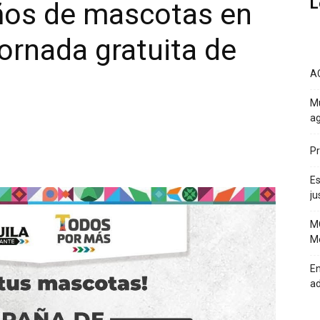
L
ños de mascotas en
ornada gratuita de
A
Mu
ag
Pr
Es
ju
MO
Mé
En
a