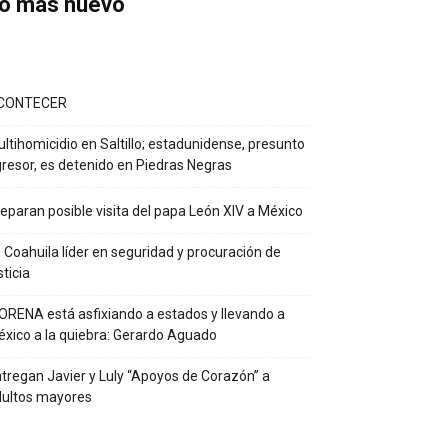
o más nuevo
CONTECER
ltihomicidio en Saltillo; estadunidense, presunto
resor, es detenido en Piedras Negras
eparan posible visita del papa León XIV a México
 Coahuila líder en seguridad y procuración de
sticia
RENA está asfixiando a estados y llevando a
xico a la quiebra: Gerardo Aguado
tregan Javier y Luly “Apoyos de Corazón” a
dultos mayores