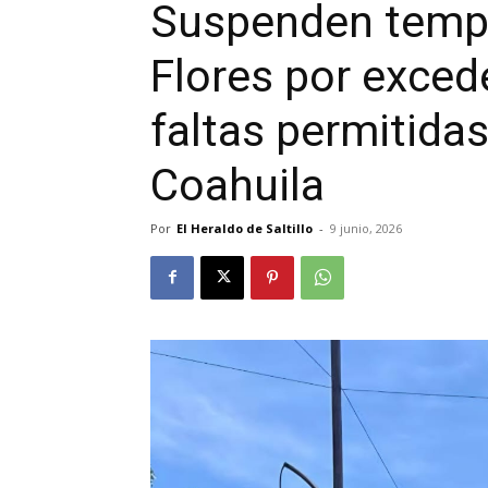
Suspenden temp
Flores por exced
faltas permitida
Coahuila
Por
El Heraldo de Saltillo
-
9 junio, 2026