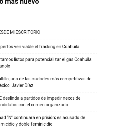
o más nuevo
ESDE MI ESCRITORIO
pertos ven viable el fracking en Coahuila
tamos listos para potencializar el gas Coahuila:
anolo
ltillo, una de las ciudades más competitivas de
xico: Javier Díaz
E deslinda a partidos de impedir nexos de
ndidatos con el crimen organizado
ad “N” continuará en prisión; es acusado de
micidio y doble feminicidio