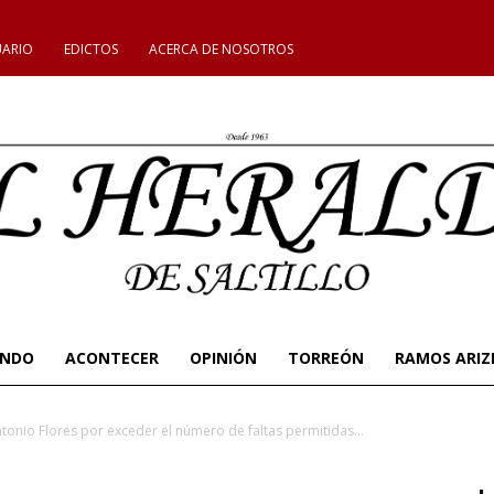
UARIO
EDICTOS
ACERCA DE NOSOTROS
UNDO
ACONTECER
OPINIÓN
TORREÓN
RAMOS ARIZ
nio Flores por exceder el número de faltas permitidas...