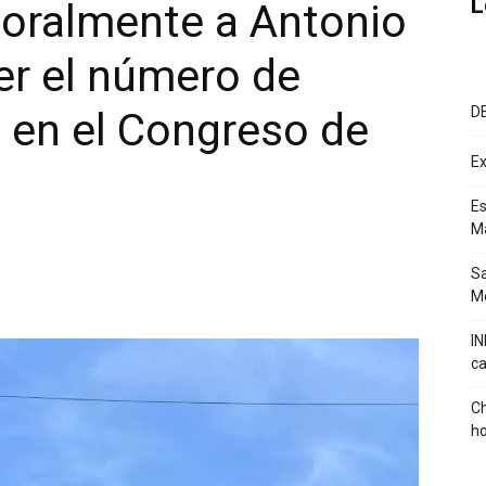
L
oralmente a Antonio
er el número de
D
s en el Congreso de
Ex
Es
M
Sa
Mé
IN
ca
Ch
ho