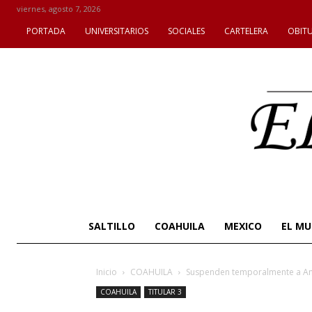
viernes, agosto 7, 2026
PORTADA
UNIVERSITARIOS
SOCIALES
CARTELERA
OBIT
SALTILLO
COAHUILA
MEXICO
EL M
Inicio
COAHUILA
Suspenden temporalmente a Anto
COAHUILA
TITULAR 3